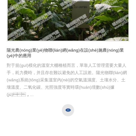
陽光農(nóng)業(yè)物聯(lián)網(wǎng)在設(shè)施農(nóng)業
(yè)中的應用
對于規(guī)模化的溫室大棚種植而言，單靠人工管理需要大量人
手，耗力費時，并且存在難以避免的人工誤差。陽光物聯(lián)網
(wǎng)系統(tǒng)采集溫室內(nèi)的空氣溫濕度、土壤水分、土
壤溫度、二氧化碳、光照強度等實時環(huán)境數(shù)據
(jù)，...
