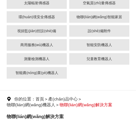
太陽輻射傳感器
空氣質(zhì)量傳感器
環(huán)境安全傳感器
物聯(lián)網(wǎng)智能家居
視頻監(jiān)控設(shè)備
設(shè)備附件
商用服務(wù)機器人
智能安防機器人
測量檢測機器人
兒童教育機器人
智能農(nóng)業(yè)機器人
你的位置：首頁
＞
產(chǎn)品中心
＞

物聯(lián)網(wǎng)機器人
＞
物聯(lián)網(wǎng)解決方案
物聯(lián)網(wǎng)解決方案