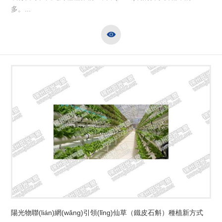
多。...

陽光物聯(lián)網(wǎng)引領(lǐng)仙草（鐵皮石斛）種植新方式